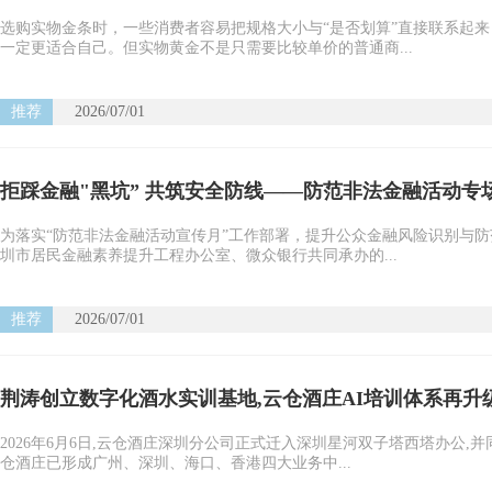
选购实物金条时，一些消费者容易把规格大小与“是否划算”直接联系起
一定更适合自己。但实物黄金不是只需要比较单价的普通商...
推荐
2026/07/01
拒踩金融"黑坑” 共筑安全防线——防范非法金融活动专
为落实“防范非法金融活动宣传月”工作部署，提升公众金融风险识别与防
圳市居民金融素养提升工程办公室、微众银行共同承办的...
推荐
2026/07/01
荆涛创立数字化酒水实训基地,云仓酒庄AI培训体系再升
2026年6月6日,云仓酒庄深圳分公司正式迁入深圳星河双子塔西塔办公,
仓酒庄已形成广州、深圳、海口、香港四大业务中...