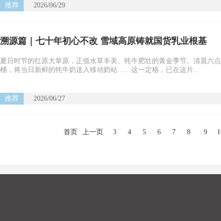
推荐
2026/06/29
溯源篇｜七十年初心不改 雪域高原铸就国货乳业根基
夏日时节的红原大草原，正值水草丰美、牦牛肥壮的黄金季节。清晨六点
桶，将当日新鲜的牦牛奶送入移动奶站……这一定格，已在这片...
推荐
2026/06/27
首页
上一页
3
4
5
6
7
8
9
1