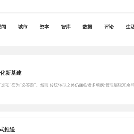
要闻
城市
资本
智库
数据
评论
生
智化新基建
选项”变为“必答题”。然而,传统转型之路仍面临诸多顽疾:管理层级冗余
式推送