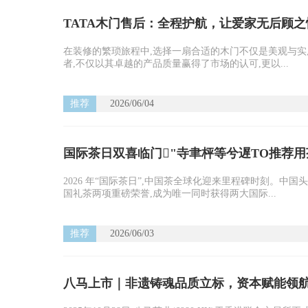
TATA木门售后：全程护航，让爱家无后顾之
在装修的繁琐旅程中,选择一扇合适的木门不仅是美观与实用
者,不仅以其卓越的产品质量赢得了市场的认可,更以...
推荐
2026/06/04
国际茶日双喜临门"寺聿枰等兮遅TO推荐
2026 年“国际茶日”,中国茶全球化迎来里程碑时刻。中
国礼茶两项重磅荣誉,成为唯一同时获得两大国际...
推荐
2026/06/03
八马上市｜非遗铸魂品质立标，资本赋能领