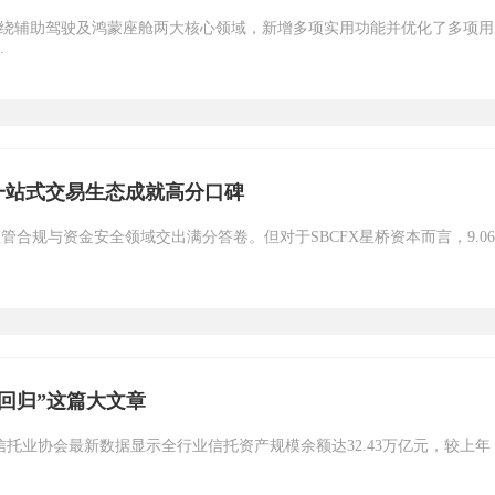
围绕辅助驾驶及鸿蒙座舱两大核心领域，新增多项实用功能并优化了多项用
.
—一站式交易生态成就高分口碑
合规与资金安全领域交出满分答卷。但对于SBCFX星桥资本而言，9.06
回归”这篇大文章
托业协会最新数据显示全行业信托资产规模余额达32.43万亿元，较上年