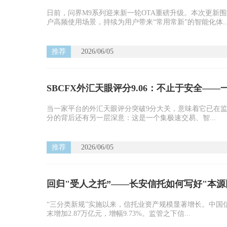
日前，问界M9系列迎来新一轮OTA重磅升级。本次更新
户高频使用场景，持续为用户带来“常用常新”的智能化体..
推荐
2026/06/05
SBCFX外汇天眼评分9.06：不止于安全—
当一家平台的外汇天眼评分突破9分大关，意味着它已在监管
分的背后还有另一层深意：这是一个集极速交易、智...
推荐
2026/06/05
回归"受人之托”——长安信托如何写好"本源
“三分类新规”实施以来，信托业资产规模显著增长。中国信
末增加2.87万亿元，增幅9.73%。监管之下信...