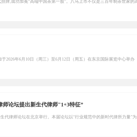
交易所正式挂牌,成功加冕“高端中国茶第一股”。八马上市不仅是三百年制茶世家的
2026年6月10日（周三）至6月12日（周五）在东京国际展览中心举办
师论坛提出新生代律师"1+3特征”
届新生代律师论坛在北京举行。本届论坛以“行业规范中的新时代律所力量”为