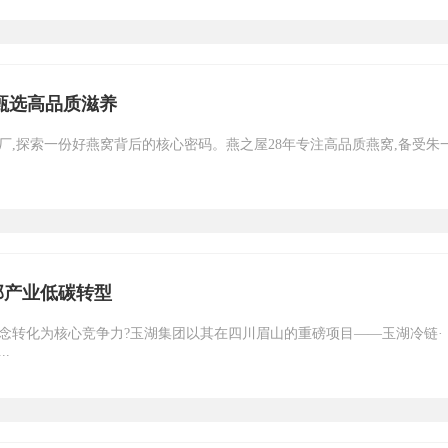
甄选高品质滋养
厂,探索一份好燕窝背后的核心密码。燕之屋28年专注高品质燕窝,备受朱
部产业低碳转型
念转化为核心竞争力?玉湖集团以其在四川眉山的重磅项目——玉湖冷链·
.