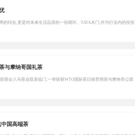
忧
的结合,更是对未来生活品质的一份期许。TATA木门,作为行业内的佼佼
用茶与摩纳哥国礼茶
国头部茶企八马茶业双喜临门,一举斩获WTO国际茶日推荐用茶与摩纳哥公国
航中国高端茶