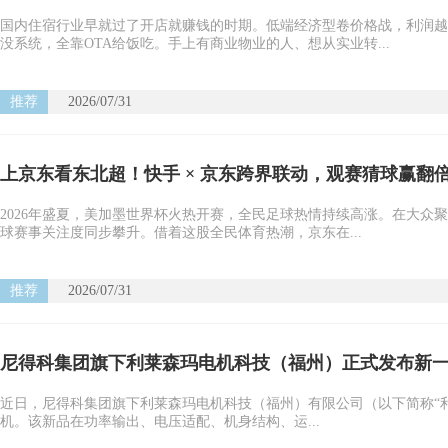
国内住宿行业早就过了开店就赚钱的时期。低端经济型卷价格战，利润越
没系统，全靠OTA给饭吃。手上有商业物业的人、想从实业转...
推荐
2026/07/31
上京东看东北超！快手 × 京东跨界联动，观赛猜球赢翻
2026年盛夏，美加墨世界杯火热开赛，全民足球热情持续高涨。在大众
球赛事关注度同步攀升。借着这股全民体育热潮，京东在...
推荐
2026/07/31
尼得科集团旗下利莱森玛电机科技（福州）正式发布新一代L
近日，尼得科集团旗下利莱森玛电机科技（福州）有限公司（以下简称“利莱
机。该新品在功率输出、电压适配、机身结构、运...