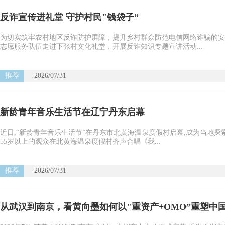
反诈宣传进礼堂 守护村民"钱袋子”
为切实筑牢农村地区反诈防护屏障，提升乡村群众防范电信网络诈骗的安
志愿服务队伍走进下张村文化礼堂，开展反诈知识专题宣讲活动...
推荐
2026/07/31
新龄青年音乐生活节在辽宁丹东启幕
近日,“新龄青年音乐生活节”在丹东市北黄海温泉度假村启幕,成为当地探
55岁以上的观众在北黄海温泉度假村齐声合唱《我...
推荐
2026/07/31
从武汉到南京，看黄向墨如何以"重资产+OMO”重塑中