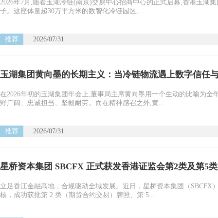
2026年7月,随着玉湖冷链(南京)交易中心招商中心的正式启幕,香港
子。这座体量超30万平方米的数智化冷链园区,...
推荐
2026/07/31
玉湖集团黄向墨的长期主义：当冷链物流遇上数字信任
在2026年初的玉湖集团年会上,董事局主席黄向墨用一个生动的比喻为全
野广阔、忠诚担当、坚毅耐劳。而在精神感召之外,黄...
推荐
2026/07/31
星桥资本集团 SBCFX 正式获发香港证监会第2类及第
立足香江金融高地，合规驱动全域发展。近日，星桥资本集团（SBCFX
核，成功获批第 2 类（期货合约交易）牌照、第 5...