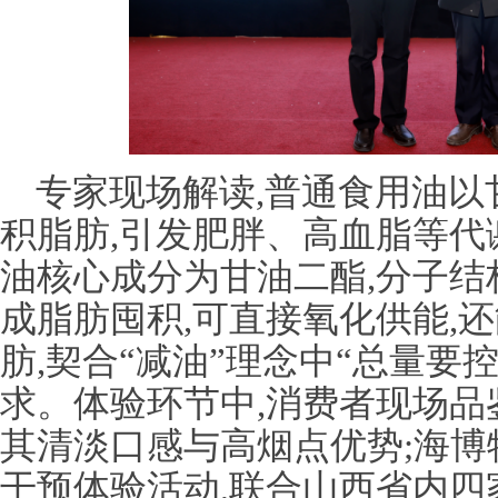
专家现场解读,普通食用油以
积脂肪,引发肥胖、高血脂等代
油核心成分为甘油二酯,分子结
成脂肪囤积,可直接氧化供能,
肪,契合“减油”理念中“总量要
求。体验环节中,消费者现场品
其清淡口感与高烟点优势;海
干预体验活动,联合山西省内四