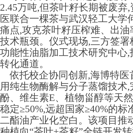
2.45万吨,但茶叶籽长期被废
医联合一棵茶与武汉轻工大学何
痛点,攻克茶叶籽压榨难、出油
技术瓶颈。仪式现场,三方签署
功能性油脂加工技术研究中心,
转化通道。
依托校企协同创新,海博特医
用纯生物酶解与分子蒸馏技术,
酚、维生素E、植物甾醇等天然
稳定≥50%,远超国家≥40%的
二酯油产业化空白。该项目推
种植向“茶叶+茶籽”全链开发转